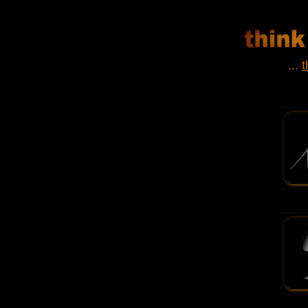
...
t