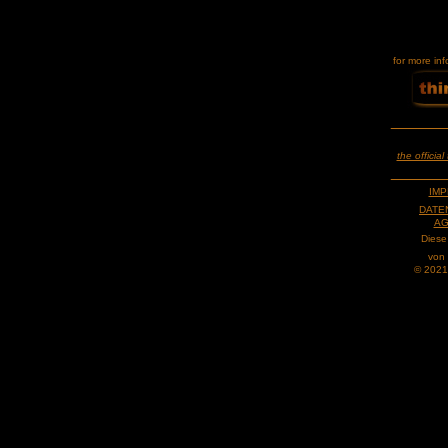
for more inf
______
the offici
______
IM
DATE
AG
Diese
von
© 2021 